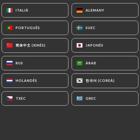
ITALIÀ
ITALIÀ
ALEMANY
ALEMANY
9.00€
PORTUGUÈS
PORTUGUÈS
SUEC
SUEC
9.00€
简体中文 (XINÈS)
简体中文 (XINÈS)
JAPONÈS
JAPONÈS
8.50€
RUS
RUS
ÀRAB
ÀRAB
8.00€
한국어 (COREÀ)
한국어 (COREÀ)
HOLANDÈS
HOLANDÈS
9.50€
TXEC
TXEC
GREC
GREC
9.50€
9.50€