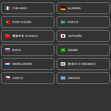
ITALIANO
ITALIANO
ALEMÁN
ALEMÁN
9.00€
PORTUGUÉS
PORTUGUÉS
SUECO
SUECO
9.00€
简体中文 (CHINO)
简体中文 (CHINO)
JAPONÉS
JAPONÉS
8.50€
RUSO
RUSO
ÁRABE
ÁRABE
8.00€
한국어 (COREANO)
한국어 (COREANO)
NEERLANDÉS
NEERLANDÉS
9.50€
CHECO
CHECO
GRIEGO
GRIEGO
9.50€
9.50€