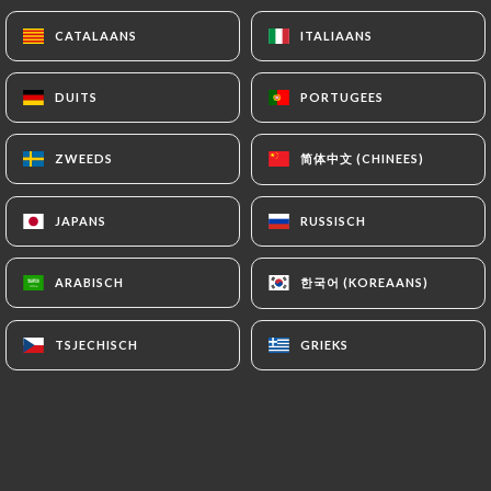
CATALAANS
CATALAANS
ITALIAANS
ITALIAANS
9.00€
DUITS
DUITS
PORTUGEES
PORTUGEES
9.00€
简体中文 (CHINEES)
简体中文 (CHINEES)
ZWEEDS
ZWEEDS
8.50€
JAPANS
JAPANS
RUSSISCH
RUSSISCH
8.00€
한국어 (KOREAANS)
한국어 (KOREAANS)
ARABISCH
ARABISCH
9.50€
TSJECHISCH
TSJECHISCH
GRIEKS
GRIEKS
9.50€
9.50€