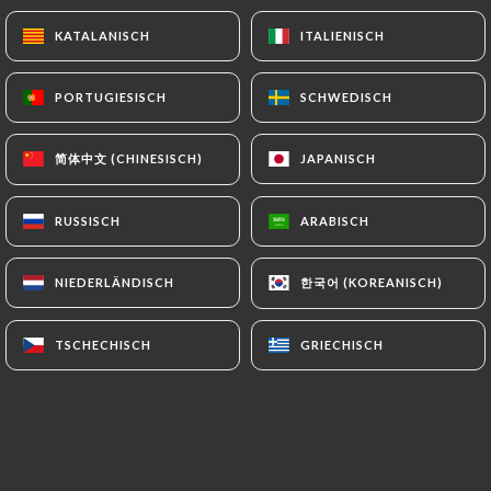
KATALANISCH
KATALANISCH
ITALIENISCH
ITALIENISCH
9.00€
PORTUGIESISCH
PORTUGIESISCH
SCHWEDISCH
SCHWEDISCH
9.00€
简体中文 (CHINESISCH)
简体中文 (CHINESISCH)
JAPANISCH
JAPANISCH
8.50€
RUSSISCH
RUSSISCH
ARABISCH
ARABISCH
8.00€
한국어 (KOREANISCH)
한국어 (KOREANISCH)
NIEDERLÄNDISCH
NIEDERLÄNDISCH
9.50€
TSCHECHISCH
TSCHECHISCH
GRIECHISCH
GRIECHISCH
9.50€
9.50€