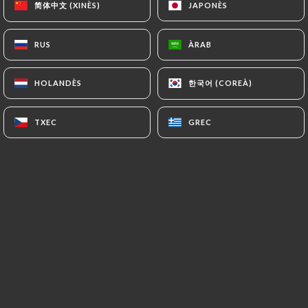
简体中文 (XINÈS)
简体中文 (XINÈS)
JAPONÈS
JAPONÈS
RUS
RUS
ÀRAB
ÀRAB
Christelle L. valoració
C
5/5
한국어 (COREÀ)
한국어 (COREÀ)
HOLANDÈS
HOLANDÈS
01/07/2026
•
05:54
TXEC
TXEC
GREC
GREC
Indranee T. valoració
I
4/5
C’est un lieu convivial, accueillant.
25/05/2026
•
05:49
Ahmed B. valoració
A
3/5
05/05/2026
•
05:05