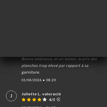
Très bon état belle ambiance avec une
danseuse de flamenco ! Prévoyez de la
monnaie pourcelle et pour le service qui
est top !
10/04/2026
•
08:54
sandrine B. valoració
S
3/5
Bonne ambiance, et un bémol, le prix des
planches trop élevé par rapport à sa
garniture.
01/04/2026
•
08:20
Juliette L. valoració
J
4/5