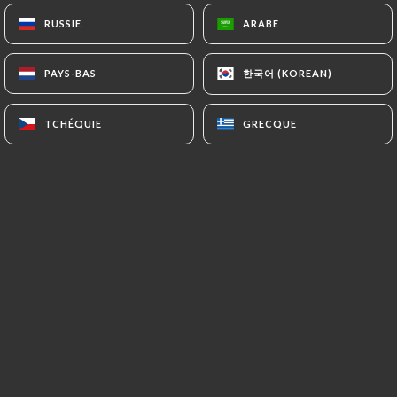
RUSSIE
RUSSIE
ARABE
ARABE
FR
MENU
한국어 (KOREAN)
한국어 (KOREAN)
PAYS-BAS
PAYS-BAS
TCHÉQUIE
TCHÉQUIE
GRECQUE
GRECQUE
/
ACCUEIL
RÉSERVATION
Réservation