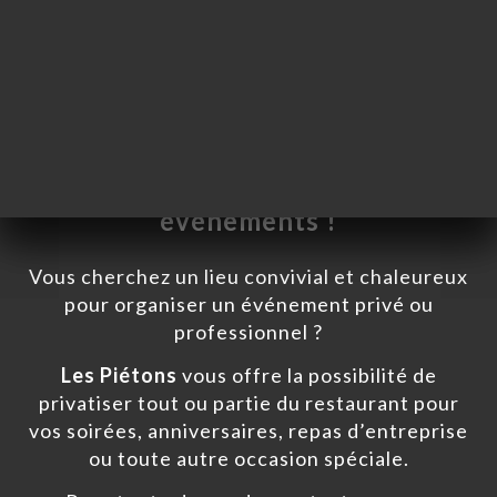
Privatisez Les Piétons pour vos
événements !
Vous cherchez un lieu convivial et chaleureux
pour organiser un événement privé ou
professionnel ?
Les Piétons
vous offre la possibilité de
privatiser tout ou partie du restaurant pour
vos soirées, anniversaires, repas d’entreprise
UEIL
ou toute autre occasion spéciale.
RVER