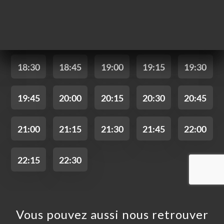
UEIL
RVER
ANDER
ERIE
IS
RTE
MENTS
TACT
Vous pouvez aussi nous retrouver