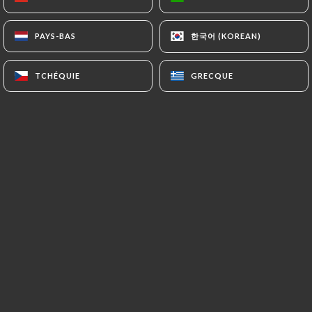
FR
MENU
한국어 (KOREAN)
한국어 (KOREAN)
PAYS-BAS
PAYS-BAS
TCHÉQUIE
TCHÉQUIE
GRECQUE
GRECQUE
/
ACCUEIL
RÉSERVATION
Réservation