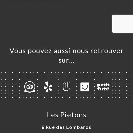
UEIL
RVER
ANDER
ERIE
IS
RTE
Vous pouvez aussi nous retrouver
MENTS
sur…
TACT
Les Pietons
8 Rue des Lombards