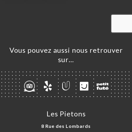
UEIL
RVER
ANDER
ERIE
IS
RTE
Vous pouvez aussi nous retrouver
MENTS
sur…
TACT
Les Pietons
8 Rue des Lombards