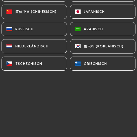
简体中文 (CHINESISCH)
简体中文 (CHINESISCH)
JAPANISCH
JAPANISCH
Bienvenue à Les Piétons, la casa du
RUSSISCH
RUSSISCH
ARABISCH
ARABISCH
spectacle Andalou au cœur de Paris !
한국어 (KOREANISCH)
한국어 (KOREANISCH)
NIEDERLÄNDISCH
NIEDERLÄNDISCH
Plongez dans une expérience culinaire
vibrante et festive, où les saveurs
TSCHECHISCH
TSCHECHISCH
GRIECHISCH
GRIECHISCH
ensoleillées de l'Espagne rencontrent
une ambiance animée.
Chez Les Piétons, chaque instant est
une célébration de la culture
espagnole.
Dégustez des plats principaux
audacieux et des cocktails artisanaux